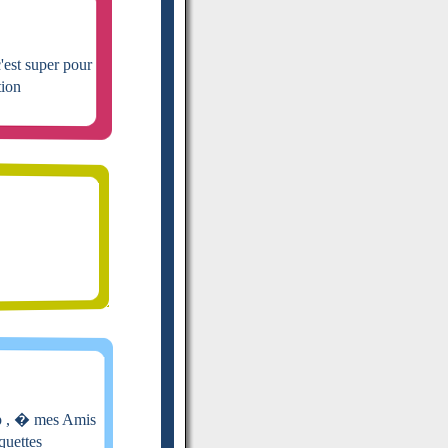
'est super pour
tion
up , � mes Amis
quettes