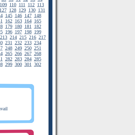
109
110
111
112
113
127
128
129
130
131
44
145
146
147
148
61
162
163
164
165
78
179
180
181
182
95
196
197
198
199
213
214
215
216
217
30
231
232
233
234
47
248
249
250
251
64
265
266
267
268
81
282
283
284
285
98
299
300
301
302
avail