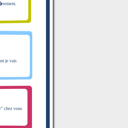
i�rement.
nt je vais
vir" chez vous