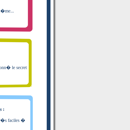
bl�me...
donn� le secret
s
:
tr�s faciles �