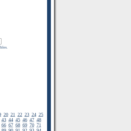
bles.
9
20
21
22
23
24
25
43
44
45
46
47
48
66
67
68
69
70
71
89
90
91
92
93
94