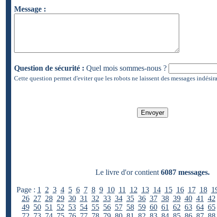
Message :
Question de sécurité :
Quel mois sommes-nous ?
Cette question permet d'eviter que les robots ne laissent des messages indésira
Le livre d'or contient
6087 messages.
Page :
1
2
3
4
5
6
7
8
9
10
11
12
13
14
15
16
17
18
1
26
27
28
29
30
31
32
33
34
35
36
37
38
39
40
41
42
49
50
51
52
53
54
55
56
57
58
59
60
61
62
63
64
65
72
73
74
75
76
77
78
79
80
81
82
83
84
85
86
87
88