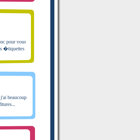
onc pour vous
es �tiquettes
 j'ai beaucoup
tures...