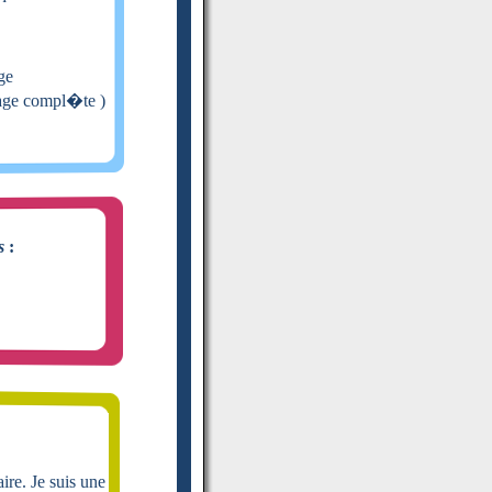
ge
(page compl�te )
s
:
aire. Je suis une