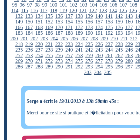
95
96
97
98
99
100
101
102
103
104
105
106
107
108
114
115
116
117
118
119
120
121
122
123
124
125
126
132
133
134
135
136
137
138
139
140
141
142
143
1
149
150
151
152
153
154
155
156
157
158
159
160
1
166
167
168
169
170
171
172
173
174
175
176
177
1
183
184
185
186
187
188
189
190
191
192
193
194
1
200
201
202
203
204
205
206
207
208
209
210
211
212
218
219
220
221
222
223
224
225
226
227
228
229
2
235
236
237
238
239
240
241
242
243
244
245
246
2
252
253
254
255
256
257
258
259
260
261
262
263
2
269
270
271
272
273
274
275
276
277
278
279
280
2
286
287
288
289
290
291
292
293
294
295
296
297
2
303
304
305
Serge a écrit le
19/11/2013 à 13h 58min 45s
:
Merci pour ce site si pratique et f�licitation pour votre tr