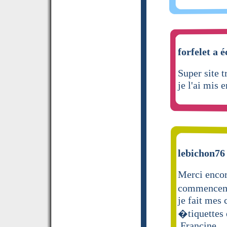
forfelet a é
Super site t
je l'ai mis 
lebichon76 
Merci encor
commenceme
je fait mes 
�tiquettes 
.Francine