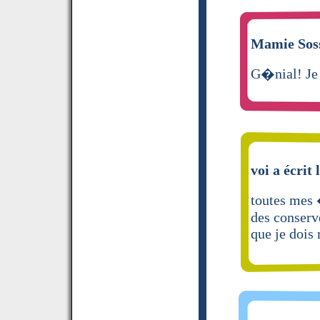
Mamie Soss
G�nial! Je 
voi a écrit 
toutes mes 
des conserve
que je dois 