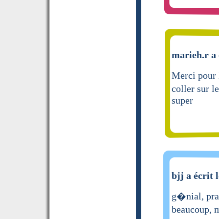
marieh.r a 
Merci pour 
coller sur l
super
bjj a écrit 
g�nial, prat
beaucoup, m