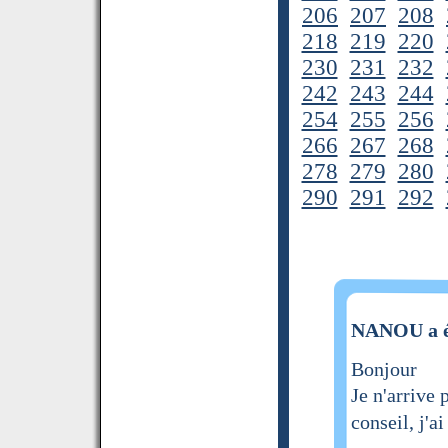
206
207
208
218
219
220
230
231
232
242
243
244
254
255
256
266
267
268
278
279
280
290
291
292
NANOU a é
Bonjour
Je n'arrive
conseil, j'