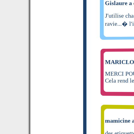
Gislaure a 
J'utilise c
ravie...� l'
MARICLOD 
MERCI PO
Cela rend le
mamicine a
des etiquett