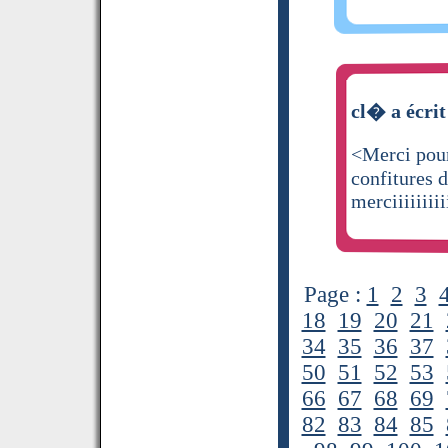
cl� a écrit
<Merci pour
confitures d
merciiiiiiiii
Page :
1
2
3
18
19
20
21
34
35
36
37
50
51
52
53
66
67
68
69
82
83
84
85