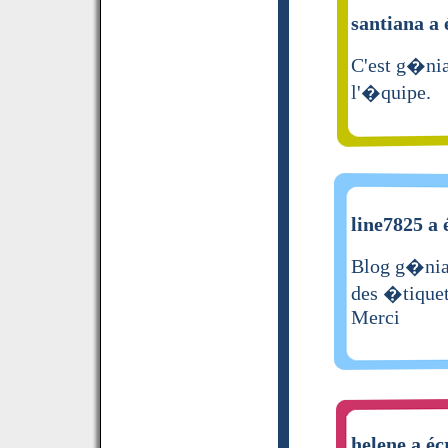
santiana a 
C'est g�nia
l'�quipe.
line7825 a 
Blog g�nial
des �tiquett
Merci
helene a éc