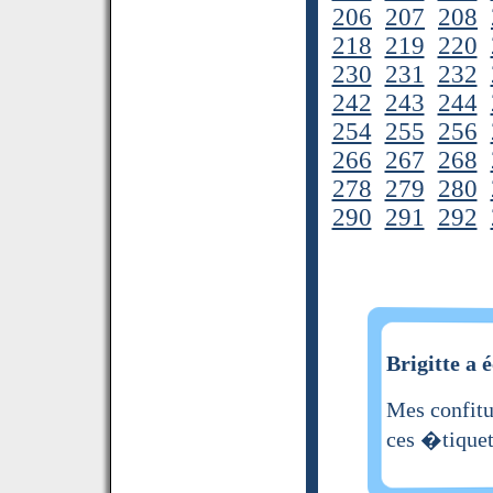
206
207
208
218
219
220
230
231
232
242
243
244
254
255
256
266
267
268
278
279
280
290
291
292
Brigitte a é
Mes confitu
ces �tiquet