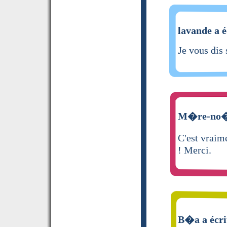
lavande a é
Je vous di
M�re-no�l
C'est vraim
! Merci.
B�a a écri