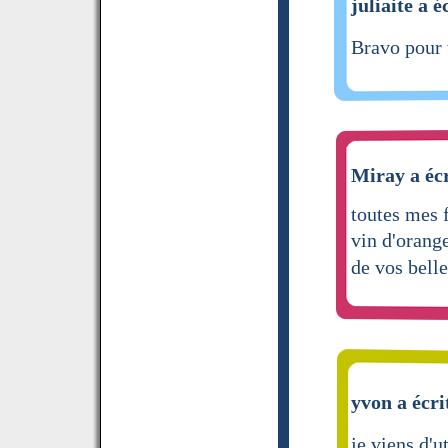
juliaite a é
Bravo pour 
Miray a écr
toutes mes 
vin d'orange
de vos bell
yvon a écri
je viens d'