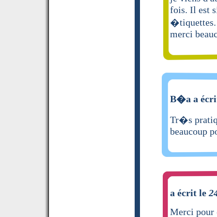
fois. Il est 
�tiquettes.
merci beau
B�a a écri
Tr�s pratiq
beaucoup po
a écrit le
2
Merci pour 