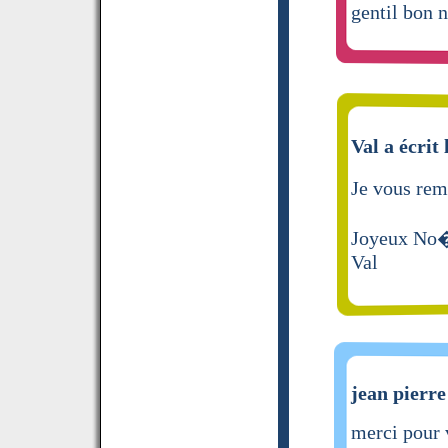
gentil bon 
Val a écrit 
Je vous reme
Joyeux No
Val
jean pierre
merci pour 