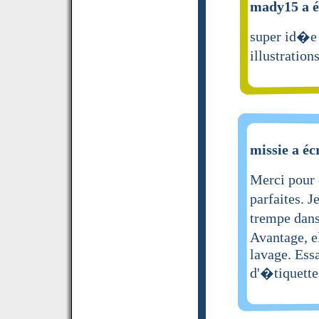
mady15 a é
super id�e 
illustration
missie a éc
Merci pour 
parfaites. J
trempe dans 
Avantage, e
lavage. Ess
d'�tiquette