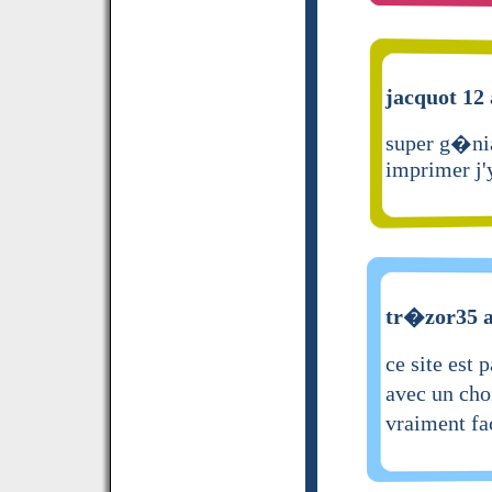
jacquot 12 
super g�nia
imprimer j'
tr�zor35 a
ce site est
avec un cho
vraiment f