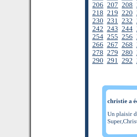
206
207
208
218
219
220
230
231
232
242
243
244
254
255
256
266
267
268
278
279
280
290
291
292
christie a é
Un plaisir 
Super,Christ