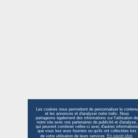
Les cookies nous permettent de personnaliser le contenu
et les annonces et d'analyser notre trafic. Nous
partageons également des informations sur l'utilisation de
notre site avec nos partenaires de publicité et d'analyse,
qui peuvent combiner celles-ci avec d'autres informations
que vous leur avez fournies ou qu'ils ont collectées lors
de votre utilisation de leurs services
En savoir plus