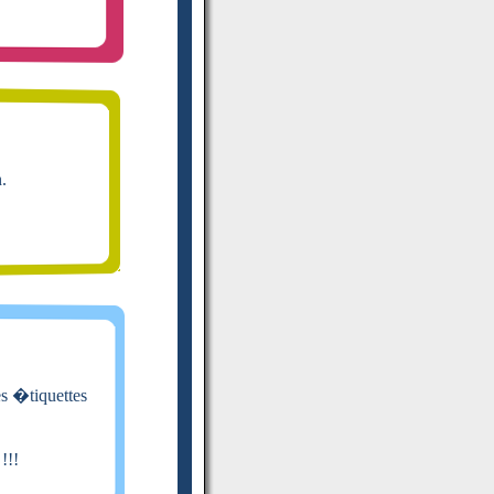
n.
es �tiquettes
!!!