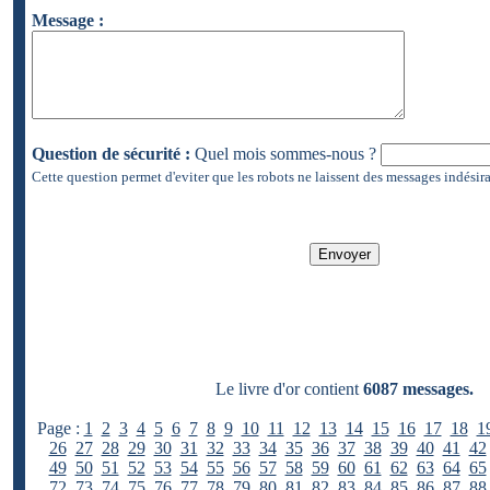
Message :
Question de sécurité :
Quel mois sommes-nous ?
Cette question permet d'eviter que les robots ne laissent des messages indésira
Le livre d'or contient
6087 messages.
Page :
1
2
3
4
5
6
7
8
9
10
11
12
13
14
15
16
17
18
1
26
27
28
29
30
31
32
33
34
35
36
37
38
39
40
41
42
49
50
51
52
53
54
55
56
57
58
59
60
61
62
63
64
65
72
73
74
75
76
77
78
79
80
81
82
83
84
85
86
87
88