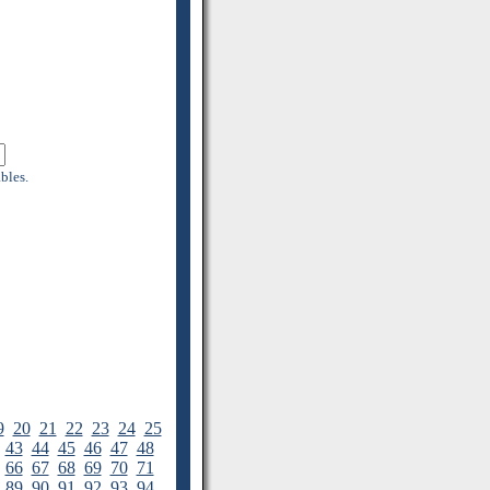
bles.
9
20
21
22
23
24
25
43
44
45
46
47
48
66
67
68
69
70
71
89
90
91
92
93
94