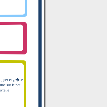
supper et gr�ce
une sur le pot
uvre le