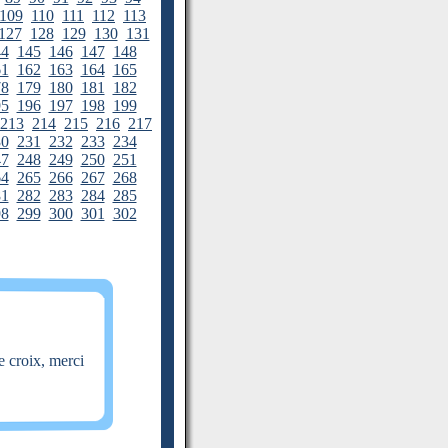
109
110
111
112
113
127
128
129
130
131
44
145
146
147
148
61
162
163
164
165
78
179
180
181
182
95
196
197
198
199
213
214
215
216
217
30
231
232
233
234
47
248
249
250
251
64
265
266
267
268
81
282
283
284
285
98
299
300
301
302
e croix, merci