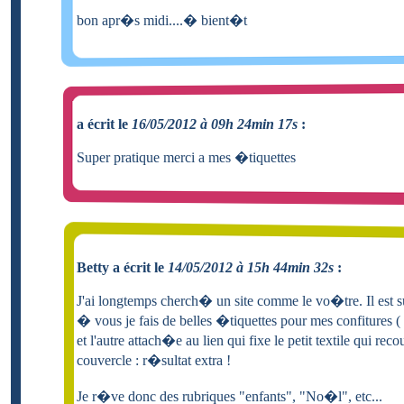
bon apr�s midi....� bient�t
a écrit le
16/05/2012 à 09h 24min 17s
:
Super pratique merci a mes �tiquettes
Betty a écrit le
14/05/2012 à 15h 44min 32s
:
J'ai longtemps cherch� un site comme le vo�tre. Il est 
� vous je fais de belles �tiquettes pour mes confitures ( 
et l'autre attach�e au lien qui fixe le petit textile qui reco
couvercle : r�sultat extra !
Je r�ve donc des rubriques "enfants", "No�l", etc...