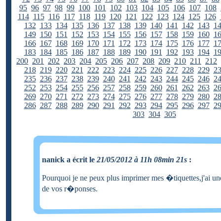
95
96
97
98
99
100
101
102
103
104
105
106
107
108
114
115
116
117
118
119
120
121
122
123
124
125
126
132
133
134
135
136
137
138
139
140
141
142
143
1
149
150
151
152
153
154
155
156
157
158
159
160
1
166
167
168
169
170
171
172
173
174
175
176
177
1
183
184
185
186
187
188
189
190
191
192
193
194
1
200
201
202
203
204
205
206
207
208
209
210
211
212
218
219
220
221
222
223
224
225
226
227
228
229
2
235
236
237
238
239
240
241
242
243
244
245
246
2
252
253
254
255
256
257
258
259
260
261
262
263
2
269
270
271
272
273
274
275
276
277
278
279
280
2
286
287
288
289
290
291
292
293
294
295
296
297
2
303
304
305
nanick a écrit le
21/05/2012 à 11h 08min 21s
:
Pourquoi je ne peux plus imprimer mes �tiquettes,j'ai un
de vos r�ponses.