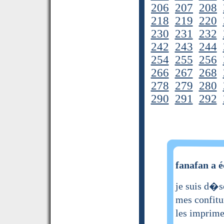
206
207
208
218
219
220
230
231
232
242
243
244
254
255
256
266
267
268
278
279
280
290
291
292
fanafan a é
je suis d�s
mes confitu
les imprim