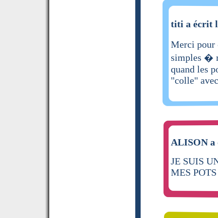
titi a écrit 
Merci pour 
simples � r
quand les po
"colle" avec
ALISON a é
JE SUIS U
MES POTS 