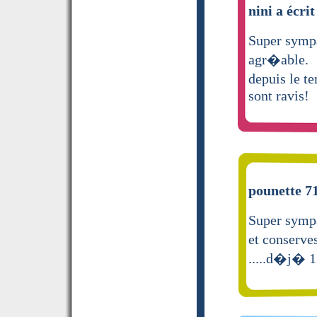
nini a écrit
Super sympa
agr�able.
depuis le t
sont ravis!
pounette 71
Super sympa
et conserve
.....d�j� 1