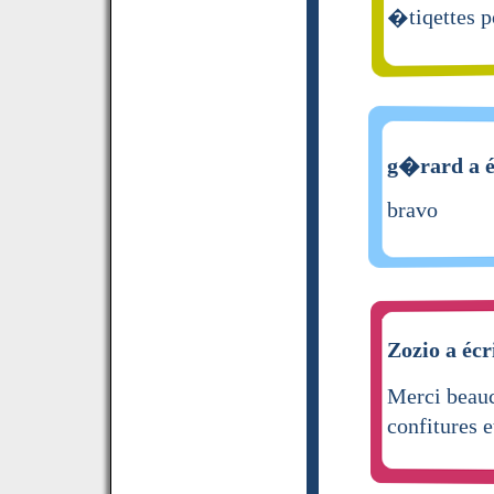
�tiqettes p
g�rard a é
bravo
Zozio a écr
Merci beauc
confitures e