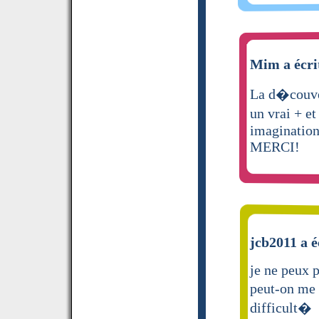
Mim a écri
La d�couve
un vrai + e
imagination
MERCI!
jcb2011 a é
je ne peux 
peut-on me 
difficult�