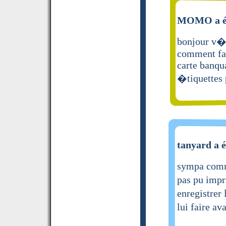
MOMO a éc
bonjour v�t
comment fai
carte banqua
�tiquettes
tanyard a é
sympa comme
pas pu impri
enregistrer
lui faire a