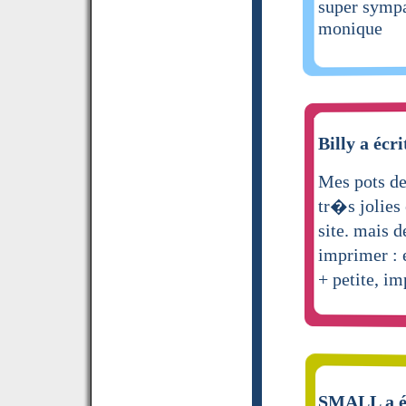
super sympa
monique
Billy a écri
Mes pots de
tr�s jolies 
site. mais d
imprimer : 
+ petite, i
SMALL a éc