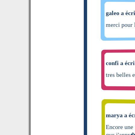
galeo a écr
merci pour l
confi a écri
tres belles 
marya a écr
Encore une f
que j'appr�