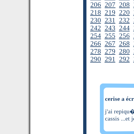
206
207
208
218
219
220
230
231
232
242
243
244
254
255
256
266
267
268
278
279
280
290
291
292
cerise a écr
j'ai repiqu�
cassis ...et j