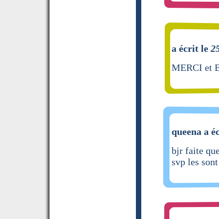
a écrit le
2
MERCI et 
queena a éc
bjr faite qu
svp les son