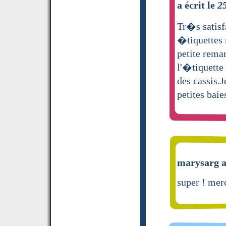
a écrit le
2
Tr�s satisfa
�tiquettes 
petite remar
l'�tiquette
des cassis.J
petites bai
marysarg a
super ! mer