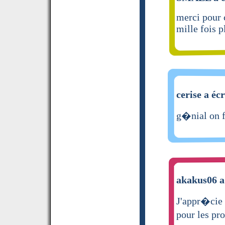
merci pour 
mille fois p
cerise a écr
g�nial on fe
akakus06 a 
J'appr�cie
pour les pr