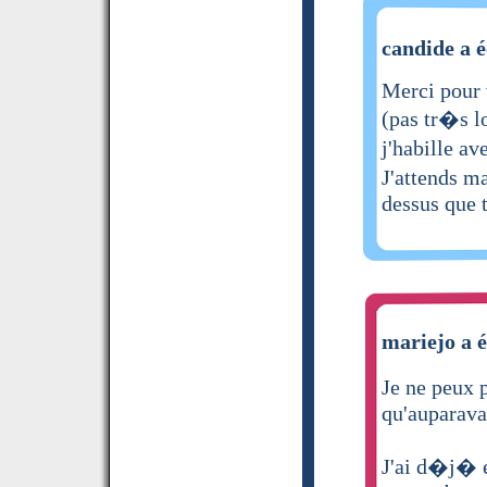
candide a é
Merci pour v
(pas tr�s l
j'habille a
J'attends m
dessus que 
mariejo a é
Je ne peux 
qu'auparava
J'ai d�j� e