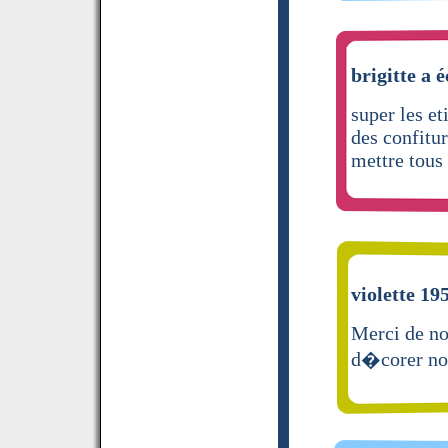
brigitte a é
super les et
des confitur
mettre tou
violette 195
Merci de no
d�corer nos