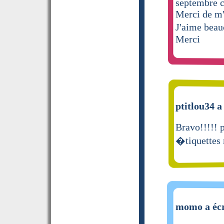
septembre c
Merci de m'
J'aime beau
Merci
ptitlou34 a
Bravo!!!!! p
�tiquettes 
momo a écr