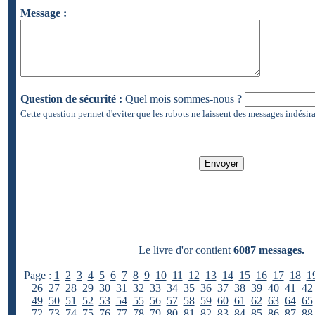
Message :
Question de sécurité :
Quel mois sommes-nous ?
Cette question permet d'eviter que les robots ne laissent des messages indésira
Le livre d'or contient
6087 messages.
Page :
1
2
3
4
5
6
7
8
9
10
11
12
13
14
15
16
17
18
1
26
27
28
29
30
31
32
33
34
35
36
37
38
39
40
41
42
49
50
51
52
53
54
55
56
57
58
59
60
61
62
63
64
65
72
73
74
75
76
77
78
79
80
81
82
83
84
85
86
87
88