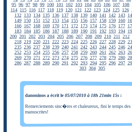
95
96
97
98
99
100
101
102
103
104
105
106
107
108
114
115
116
117
118
119
120
121
122
123
124
125
126
132
133
134
135
136
137
138
139
140
141
142
143
1
149
150
151
152
153
154
155
156
157
158
159
160
1
166
167
168
169
170
171
172
173
174
175
176
177
1
183
184
185
186
187
188
189
190
191
192
193
194
1
200
201
202
203
204
205
206
207
208
209
210
211
212
218
219
220
221
222
223
224
225
226
227
228
229
2
235
236
237
238
239
240
241
242
243
244
245
246
2
252
253
254
255
256
257
258
259
260
261
262
263
2
269
270
271
272
273
274
275
276
277
278
279
280
2
286
287
288
289
290
291
292
293
294
295
296
297
2
303
304
305
danoninos a écrit le
05/07/2010 à 18h 21min 15s
:
Remerciements sinc�res et chaleureux, fini le temps des
manuscrites!