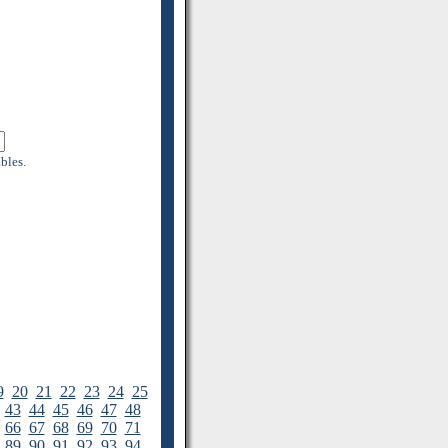
bles.
9
20
21
22
23
24
25
43
44
45
46
47
48
66
67
68
69
70
71
89
90
91
92
93
94