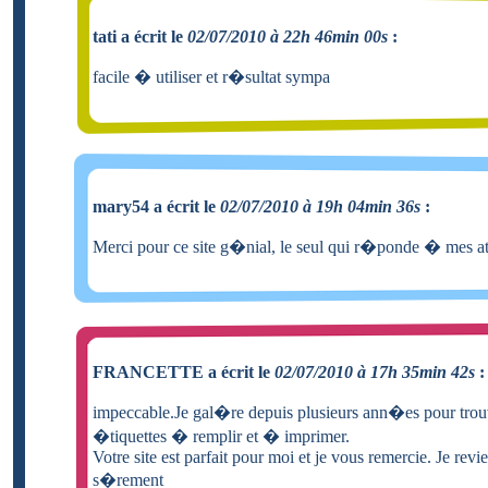
tati a écrit le
02/07/2010 à 22h 46min 00s
:
facile � utiliser et r�sultat sympa
mary54 a écrit le
02/07/2010 à 19h 04min 36s
:
Merci pour ce site g�nial, le seul qui r�ponde � mes at
FRANCETTE a écrit le
02/07/2010 à 17h 35min 42s
:
impeccable.Je gal�re depuis plusieurs ann�es pour trou
�tiquettes � remplir et � imprimer.
Votre site est parfait pour moi et je vous remercie. Je revi
s�rement