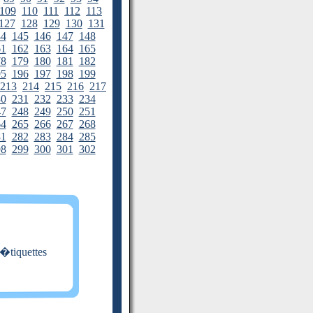
109
110
111
112
113
127
128
129
130
131
44
145
146
147
148
61
162
163
164
165
78
179
180
181
182
95
196
197
198
199
213
214
215
216
217
30
231
232
233
234
47
248
249
250
251
64
265
266
267
268
81
282
283
284
285
98
299
300
301
302
 �tiquettes