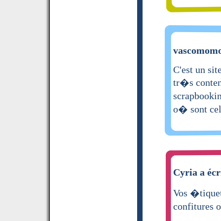
vascomomo 
C'est un sit
tr�s conten
scrapbookin
o� sont cel
Cyria a écr
Vos �tiquet
confitures o