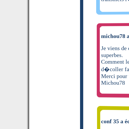
michou78 a
Je viens de
superbes.
Comment les
d�coller f
Merci pour 
Michou78
conf 35 a é