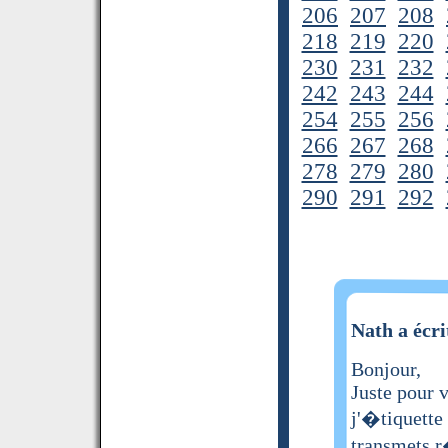
206
207
208
218
219
220
230
231
232
242
243
244
254
255
256
266
267
268
278
279
280
290
291
292
Nath a écri
Bonjour,
Juste pour v
j'�tiquette 
transmets 