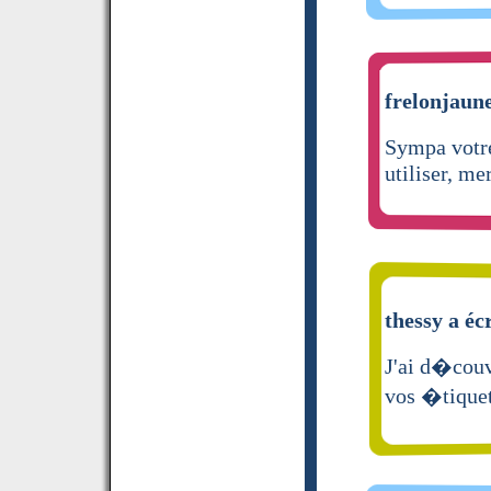
frelonjaune
Sympa votre
utiliser, me
thessy a éc
J'ai d�couv
vos �tiquet