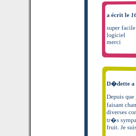
a écrit le
1
super facil
logiciel
merci
D�dette a 
Depuis que j
faisant cha
diverses co
tr�s sympa 
fruit. Je su