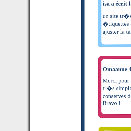
isa a écrit 
un site tr�s
�tiquettes 
ajuster la t
Omaanne 40
Merci pour 
tr�s simpl
conserves d
Bravo !