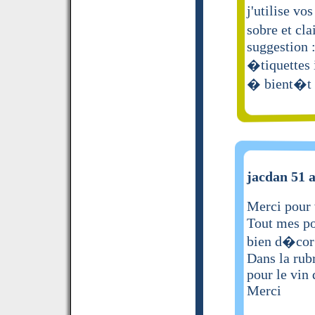
j'utilise v
sobre et cl
suggestion :
�tiquettes 
� bient�t
jacdan 51 a
Merci pour 
Tout mes po
bien d�cor�
Dans la rub
pour le vin 
Merci