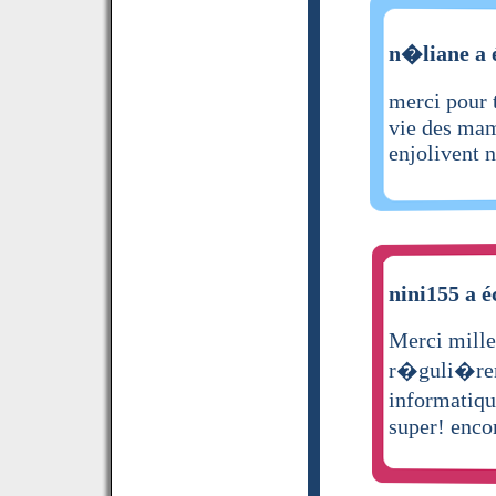
n�liane a é
merci pour t
vie des mam
enjolivent n
nini155 a é
Merci mille
r�guli�reme
informatiqu
super! enco