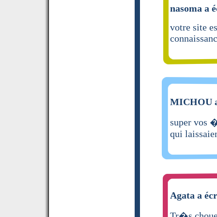
nasoma a é
votre site e
connaissan
MICHOU a 
super vos �
qui laissaie
Agata a écr
Tr�s choue