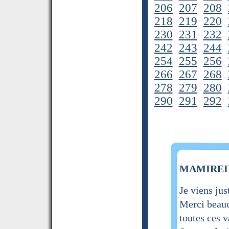
206
207
208
218
219
220
230
231
232
242
243
244
254
255
256
266
267
268
278
279
280
290
291
292
MAMIREINE
Je viens ju
Merci beauc
toutes ces 