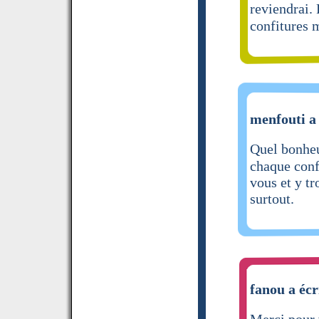
reviendrai. 
confitures 
menfouti a 
Quel bonheu
chaque confi
vous et y t
surtout.
fanou a écr
Merci pour 