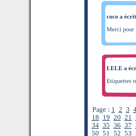
coco a écri
Merci pour 
LELE a écr
Etiquettes 
Page :
1
2
3
18
19
20
21
34
35
36
37
50
51
52
53