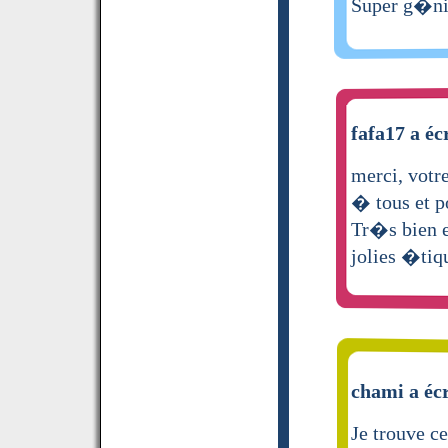
Super g�ni
fafa17 a éc
merci, votr
� tous et p
Tr�s bien e
jolies �tiq
chami a écr
Je trouve c