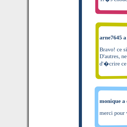
arne7645 a 
Bravo! ce s
D'autres, n
d'�crire ce
monique a 
merci pour 