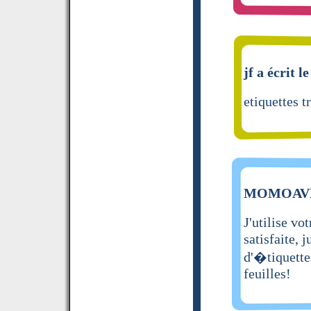
jf a écrit l
etiquettes 
MOMOAVE a
J'utilise vo
satisfaite, 
d'�tiquette
feuilles!