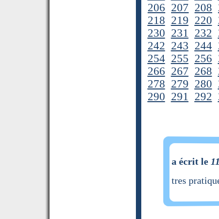
206
207
208
218
219
220
230
231
232
242
243
244
254
255
256
266
267
268
278
279
280
290
291
292
a écrit le
1
tres pratiqu