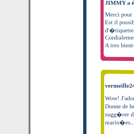
JIMMY a éc
Merci pour v
Est il poss
d'�tiquette
Cordialeme
A tres bien
vermeille24
Wow! J'ador
Donne de be
sugg�rer de
marin�es..