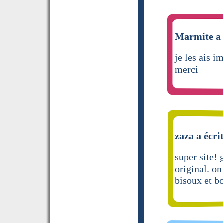
Marmite a 
je les ais i
merci
zaza a écri
super site!
original. on
bisoux et b