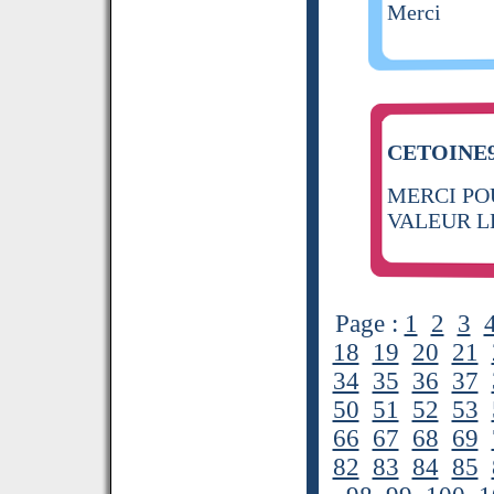
Merci
CETOINE91
MERCI PO
VALEUR L
Page :
1
2
3
18
19
20
21
34
35
36
37
50
51
52
53
66
67
68
69
82
83
84
85