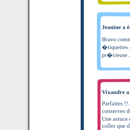
Jeanine a é
Bravo comm
�tiquettes 
pr�cieuse 
Vixandre a 
Parfaites !!
conserves d
Une astuce 
coller que d