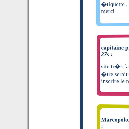
�tiquette 
merci
capitaine p
27s
:
site tr�s fa
�tre serait-
inscrire le
MarcopoloH
: