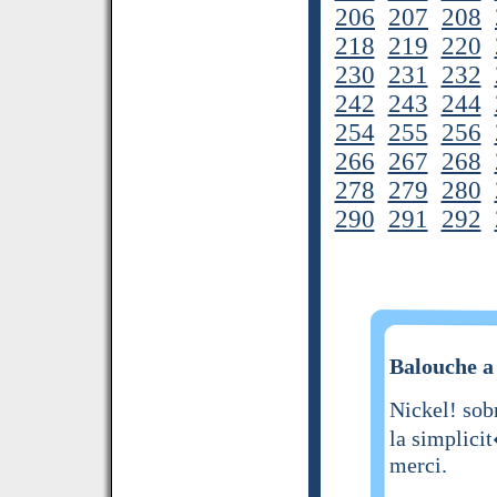
206
207
208
218
219
220
230
231
232
242
243
244
254
255
256
266
267
268
278
279
280
290
291
292
Balouche a 
Nickel! sob
la simplici
merci.