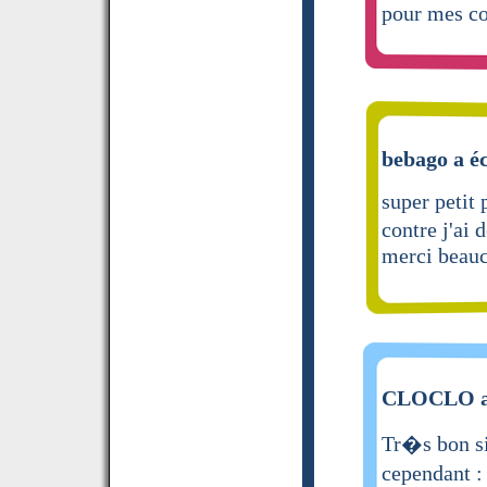
pour mes co
bebago a éc
super petit
contre j'ai 
merci beau
CLOCLO a 
Tr�s bon si
cependant :