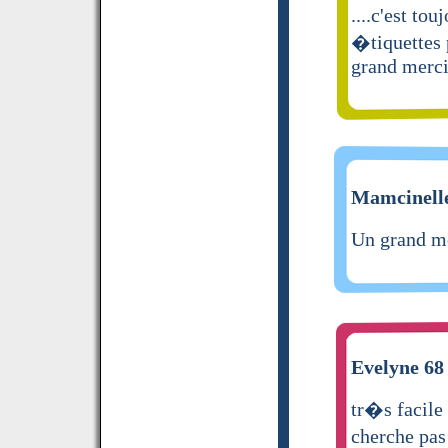
....c'est to
�tiquettes 
grand merc
Mamcinelle
Un grand me
Evelyne 68 
tr�s facile
cherche pas 