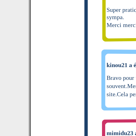
Super pratiq
sympa.
Merci merc
kinou21 a é
Bravo pour 
souvent.Me
site.Cela p
mimidu23 a