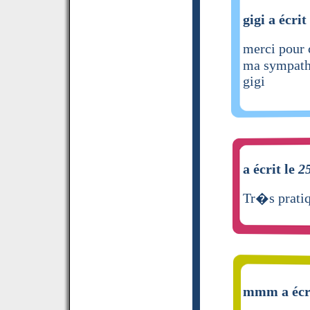
gigi a écrit
merci pour 
ma sympath
gigi
a écrit le
2
Tr�s pratiq
mmm a écr