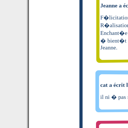
Jeanne a éc
F�licitation
R�alisation
Enchant�e 
� bient�t 
Jeanne.
cat a écrit 
il ni � pas