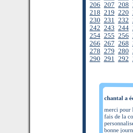
206
207
208
218
219
220
230
231
232
242
243
244
254
255
256
266
267
268
278
279
280
290
291
292
chantal a é
merci pour l
fais de la c
personnalis
bonne jour