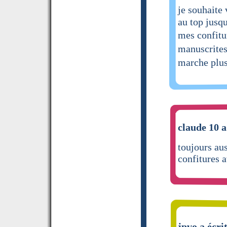
je souhaite
au top jusq
mes confitu
manuscrites
marche plu
claude 10 a
toujours au
confitures a
jpvo a écri