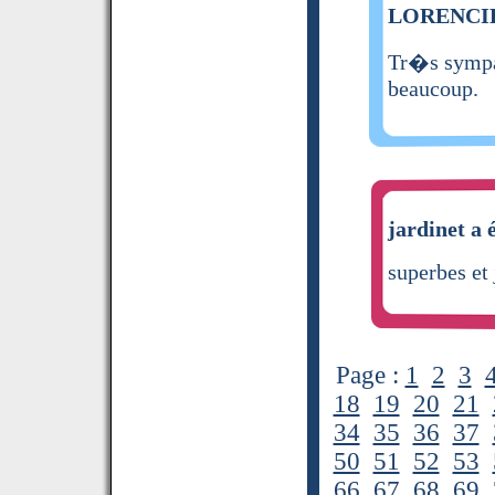
LORENCIE 
Tr�s sympa 
beaucoup.
jardinet a 
superbes et 
Page :
1
2
3
18
19
20
21
34
35
36
37
50
51
52
53
66
67
68
69