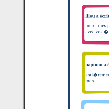
lilou a écri
merci mes p
avec vos �t
papinou a é
enti�rement
merci.