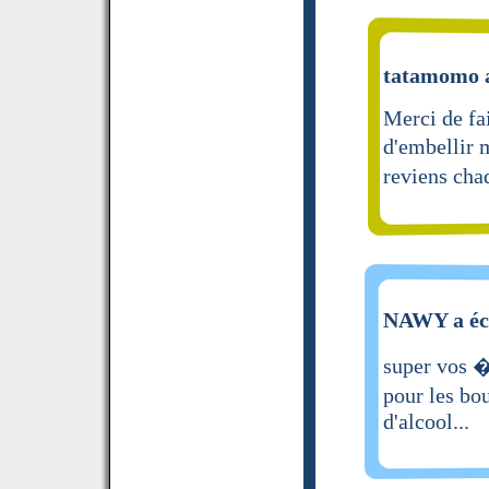
tatamomo a
Merci de fai
d'embellir 
reviens cha
NAWY a écr
super vos �
pour les bo
d'alcool...