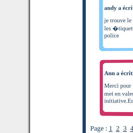
andy a écri
je trouve le
les �tiquet
police
Ann a écrit
Merci pour 
met en vale
initiative.E
Page :
1
2
3