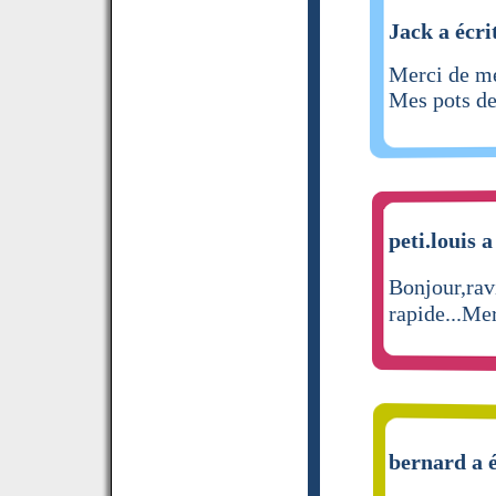
Jack a écri
Merci de me
Mes pots de
peti.louis a
Bonjour,rav
rapide...Me
bernard a é