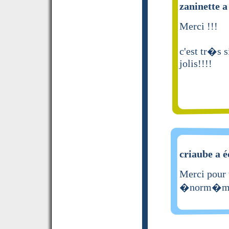
zaninette a
Merci !!!
c'est tr�s 
jolis!!!!
criaube a é
Merci pour 
�norm�men