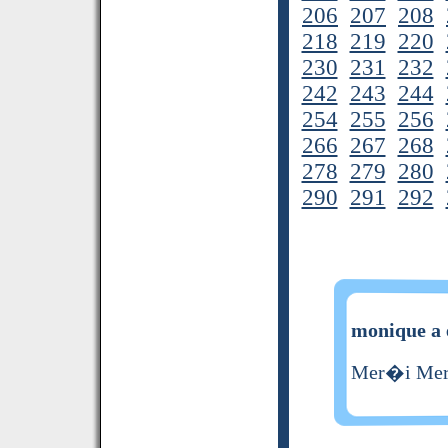
206
207
208
218
219
220
230
231
232
242
243
244
254
255
256
266
267
268
278
279
280
290
291
292
monique a 
Mer�i Me