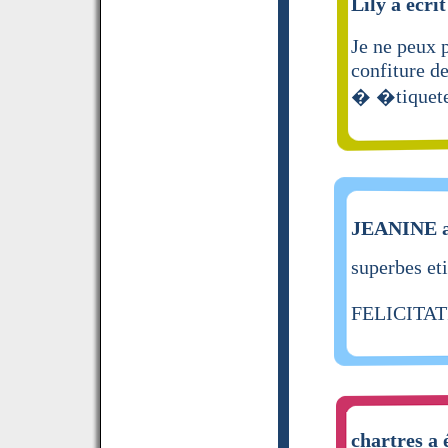
Lily a écrit
Je ne peux 
confiture de
� �tiqueter
JEANINE a 
superbes et
FELICITA
chartres a 