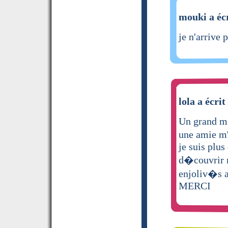
mouki a écr
je n'arrive 
lola a écrit
Un grand me
une amie m'
je suis plus
d�couvrir m
enjoliv�s 
MERCI