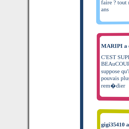
faire ? tou
ans
MARIPI a é
C'EST SUP
BEAuCOUP
suppose qu
pouvais plus
rem�dier
gigi35410 a