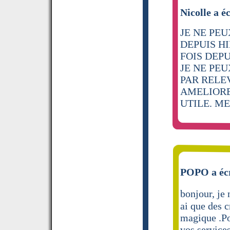
Nicolle a éc
JE NE PE
DEPUIS HI
FOIS DEPU
JE NE PEU
PAR RELE
AMELIORE
UTILE. M
POPO a écr
bonjour, je
ai que des 
magique .Po
vos service