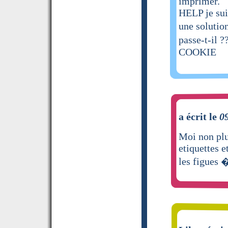
imprimer.
HELP je sui
une solution
passe-t-il 
COOKIE
a écrit le
0
Moi non pl
etiquettes e
les figues �