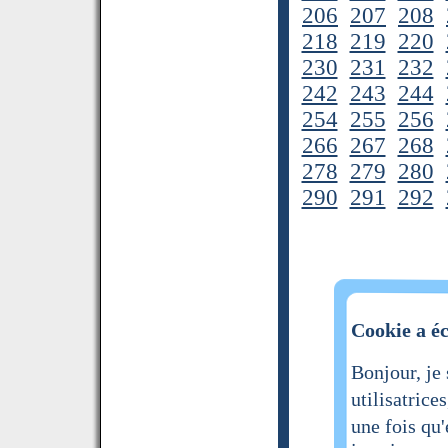
206
207
208
218
219
220
230
231
232
242
243
244
254
255
256
266
267
268
278
279
280
290
291
292
Cookie a éc
Bonjour, je
utilisatrice
une fois qu