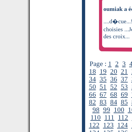
oumiak a é
....d�cue...
choisies ...
des croix...
Page :
1
2
3
18
19
20
21
34
35
36
37
50
51
52
53
66
67
68
69
82
83
84
85
98
99
100
1
110
111
112
122
123
124