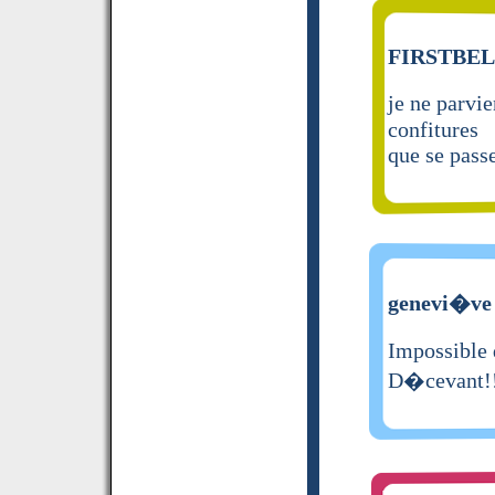
FIRSTBELI
je ne parvie
confitures
que se passe
genevi�ve 
Impossible 
D�cevant!