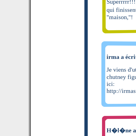
Superrrrr!!
qui finissen
"maison,"!
irma a écri
Je viens d'
chutney fig
ici:
http://irma
H�l�ne a 