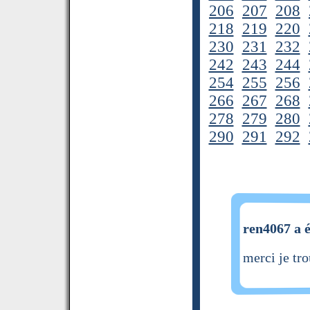
206
207
208
218
219
220
230
231
232
242
243
244
254
255
256
266
267
268
278
279
280
290
291
292
ren4067 a é
merci je tro