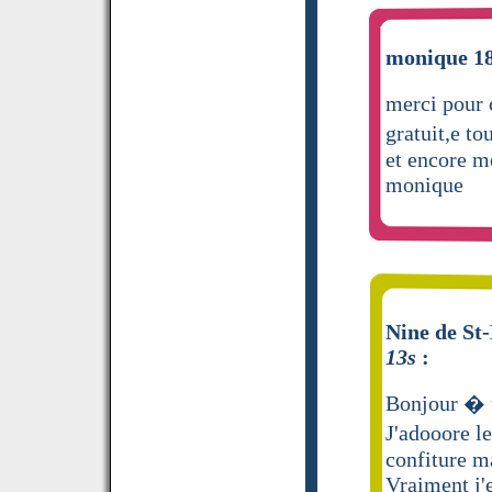
monique 18
merci pour 
gratuit,e to
et encore m
monique
Nine de St-
13s
:
Bonjour � 
J'adooore 
confiture m
Vraiment j'e