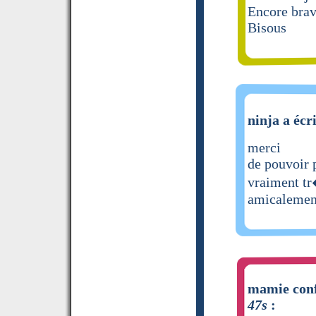
Encore bra
Bisous
ninja a écr
merci
de pouvoir 
vraiment t
amicalemen
mamie confi
47s
: