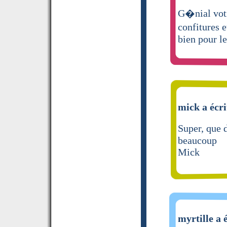
G�nial votr
confitures e
bien pour l
mick a écri
Super, que 
beaucoup
Mick
myrtille a 