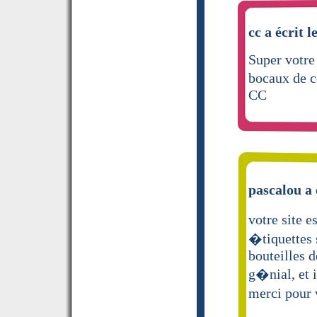
cc a écrit l
Super votre 
bocaux de c
CC
pascalou a 
votre site e
�tiquettes s
bouteilles d
g�nial, et i
merci pour 