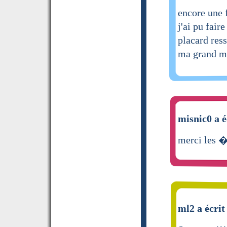
encore une 
j'ai pu fair
placard res
ma grand 
misnic0 a é
merci les �
ml2 a écrit