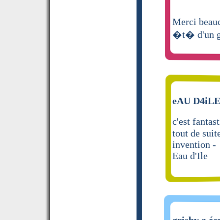
Merci beauc
�t� d'un g
eAU D4iLE 
c'est fantas
tout de suit
invention -
Eau d'Ile
grisby a éc