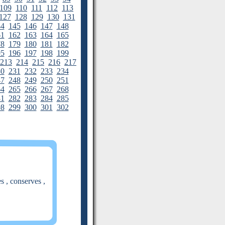
109
110
111
112
113
127
128
129
130
131
44
145
146
147
148
61
162
163
164
165
78
179
180
181
182
95
196
197
198
199
213
214
215
216
217
30
231
232
233
234
47
248
249
250
251
64
265
266
267
268
81
282
283
284
285
98
299
300
301
302
s , conserves ,