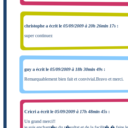
christophe a écrit le
05/09/2009 à 20h 26min 17s
:
super continuez
guy a écrit le
05/09/2009 à 18h 30min 49s
:
Remarquablement bien fait et convivial.Bravo et merci.
Cricri a écrit le
05/09/2009 à 17h 48min 45s
:
Un grand merci!!
je suis enchant�e du r�sultat et de la facilit� � faire l