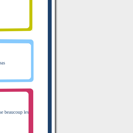
pas
ise beaucoup les