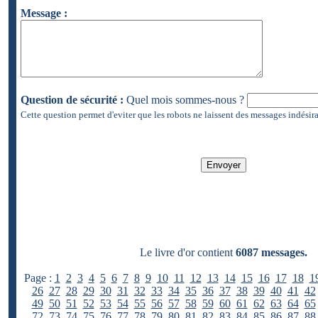
Message :
Question de sécurité :
Quel mois sommes-nous ?
Cette question permet d'eviter que les robots ne laissent des messages indésira
Le livre d'or contient
6087 messages.
Page :
1
2
3
4
5
6
7
8
9
10
11
12
13
14
15
16
17
18
1
26
27
28
29
30
31
32
33
34
35
36
37
38
39
40
41
42
49
50
51
52
53
54
55
56
57
58
59
60
61
62
63
64
65
72
73
74
75
76
77
78
79
80
81
82
83
84
85
86
87
88