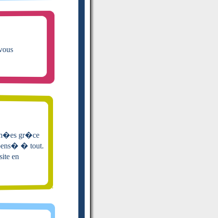
 vous
rim�es gr�ce
z pens� � tout.
site en