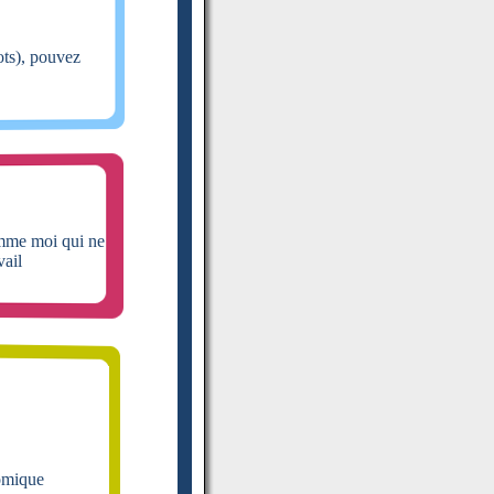
ots), pouvez
omme moi qui ne
vail
omique