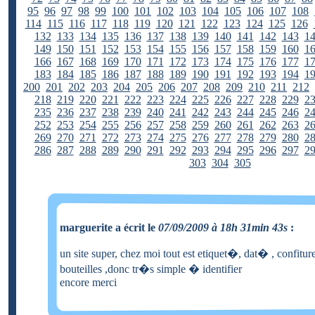
95
96
97
98
99
100
101
102
103
104
105
106
107
108
114
115
116
117
118
119
120
121
122
123
124
125
126
132
133
134
135
136
137
138
139
140
141
142
143
1
149
150
151
152
153
154
155
156
157
158
159
160
1
166
167
168
169
170
171
172
173
174
175
176
177
1
183
184
185
186
187
188
189
190
191
192
193
194
1
200
201
202
203
204
205
206
207
208
209
210
211
212
218
219
220
221
222
223
224
225
226
227
228
229
2
235
236
237
238
239
240
241
242
243
244
245
246
2
252
253
254
255
256
257
258
259
260
261
262
263
2
269
270
271
272
273
274
275
276
277
278
279
280
2
286
287
288
289
290
291
292
293
294
295
296
297
2
303
304
305
marguerite a écrit le
07/09/2009 à 18h 31min 43s
:
un site super, chez moi tout est etiquet�, dat� , confiture
bouteilles ,donc tr�s simple � identifier
encore merci