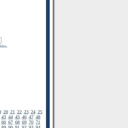
bles.
9
20
21
22
23
24
25
43
44
45
46
47
48
66
67
68
69
70
71
89
90
91
92
93
94