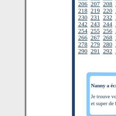
206
207
208
218
219
220
230
231
232
242
243
244
254
255
256
266
267
268
278
279
280
290
291
292
Nanny a écr
Je trouve v
et super de 