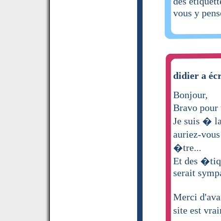
des etiquett
vous y pens
didier a écr
Bonjour,
Bravo pour 
Je suis � l
auriez-vous
�tre...
Et des �tiq
serait symp
Merci d'ava
site est vr