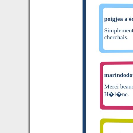
poigjea a é
Simplement 
cherchais.
marindodou
Merci beauco
H�l�ne.