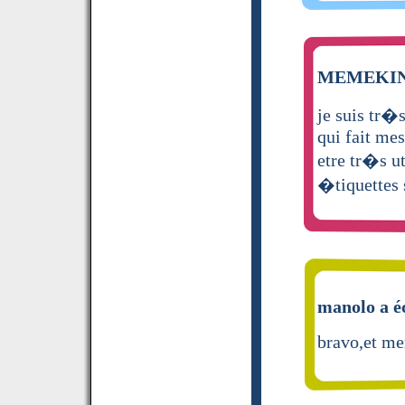
MEMEKINE 
je suis tr�
qui fait me
etre tr�s u
�tiquettes
manolo a éc
bravo,et mer