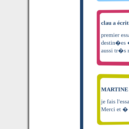
clau a écrit
premier ess
destin�es �
aussi tr�s 
MARTINE a
je fais l'es
Merci et �