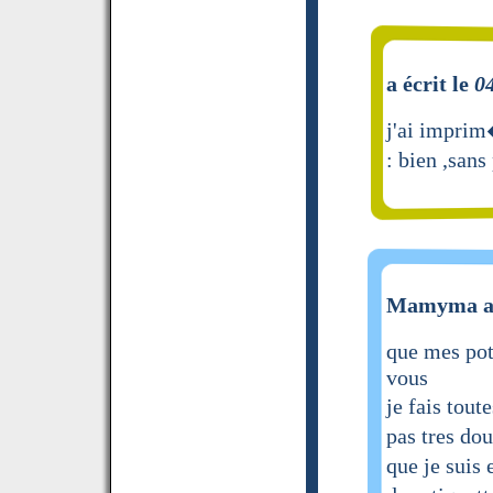
a écrit le
0
j'ai imprim
: bien ,san
Mamyma a 
que mes pot
vous
je fais tou
pas tres do
que je suis