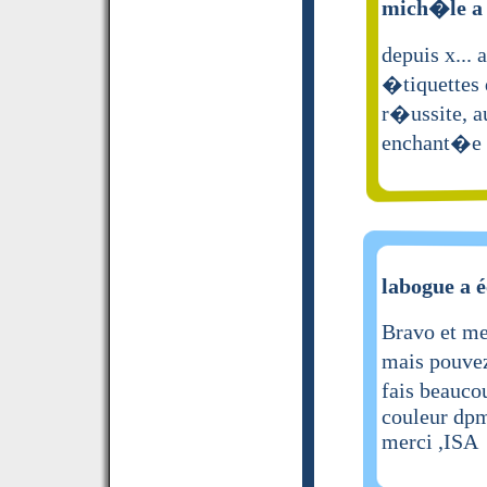
mich�le a 
depuis x...
�tiquettes d
r�ussite, a
enchant�e
labogue a é
Bravo et me
mais pouvez
fais beauco
couleur dpm
merci ,ISA