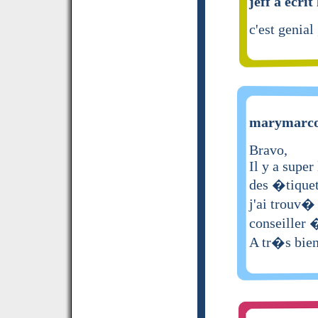
jeff a écrit
c'est genial
marymarco 
Bravo,
Il y a super
des �tiquett
j'ai trouv�
conseiller 
A tr�s bie