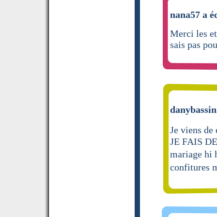
nana57 a éc
Merci les e
sais pas po
danybassin 
Je viens de
JE FAIS D
mariage hi
confitures 