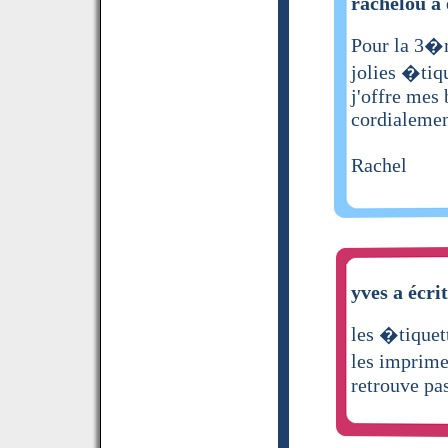
rachelou a 
Pour la 3�
jolies �tiq
j'offre mes 
cordialeme
Rachel
yves a écri
les �tiquet
les imprime
retrouve pa