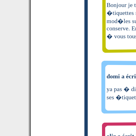
Bonjour je 
�tiquettes 
mod�les sur
conserve. En
� vous tou
domi a écri
ya pas � dir
ses �tiquet
olir a écrit