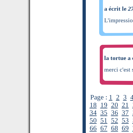
a écrit le
2
L'impressio
la tortue a 
merci c'est 
Page :
1
2
3
18
19
20
21
34
35
36
37
50
51
52
53
66
67
68
69