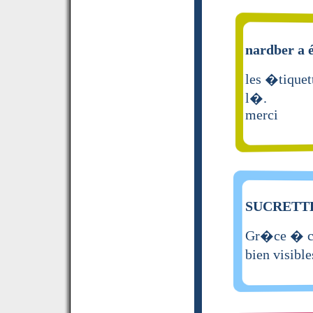
nardber a é
les �tiquett
l�.
merci
SUCRETTE 
Gr�ce � ces
bien visible