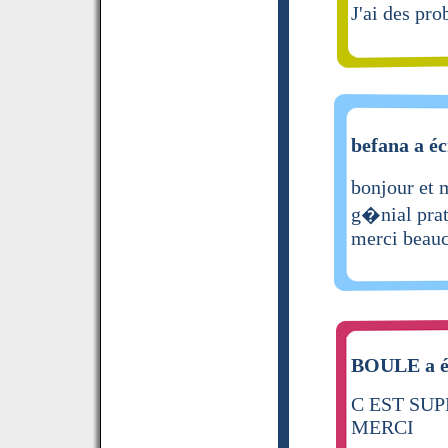
J'ai des p
befana a éc
bonjour et 
g�nial prat
merci beau
BOULE a éc
C EST SUP
MERCI