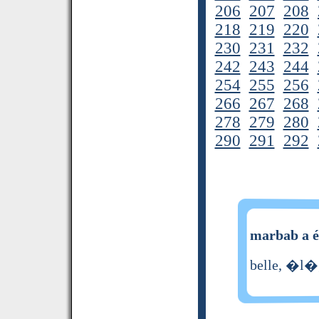
206
207
208
218
219
220
230
231
232
242
243
244
254
255
256
266
267
268
278
279
280
290
291
292
marbab a é
belle, �l�