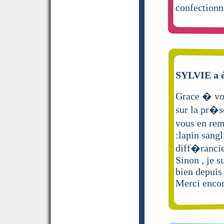
confectio
SYLVIE a é
Grace � vos
sur la pr�s
vous en rem
:lapin sangl
diff�rancie
Sinon , je su
bien depuis 
Merci enco