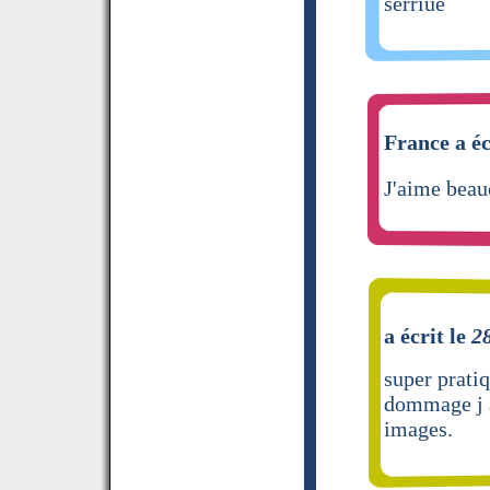
serriue
France a éc
J'aime beau
a écrit le
2
super pratiq
dommage j ai
images.