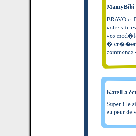
MamyBibi a
BRAVO et F
votre site e
vos mod�les
� cr��er. 
commence � 
Katell a éc
Super ! le s
eu peur de