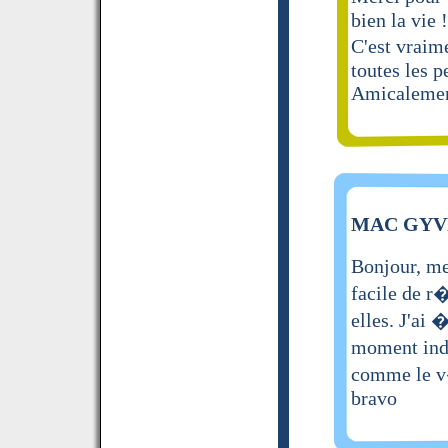
bien la vie !
C'est vraim
toutes les p
Amicalemen
MAC GYVER
Bonjour, mer
facile de r
elles. J'ai
moment indi
comme le v�
bravo