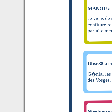
MANOU a é
Je viens de
confiture re
parfaite me
Ulise88 a é
G�nial les 
des Vosges.
Nicolpotte 