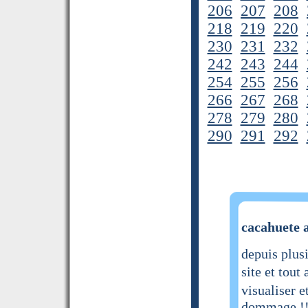
206
207
208
218
219
220
230
231
232
242
243
244
254
255
256
266
267
268
278
279
280
290
291
292
cacahuete a
depuis plusi
site et tout
visualiser 
dommage !!