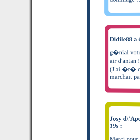
Didile88 a 
g�nial votr
air d'antan 
(J'ai �t� o
marchait p
Josy d\'Apo
19s
:
Merci pour 